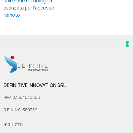
ARTICOLI
soluzione tecnologica
avanzata per l’accesso
remoto
DEFINITIVE INNOVATION SRL
PIVA 03354530366
R.E.A. MO-380359
Indirizzo